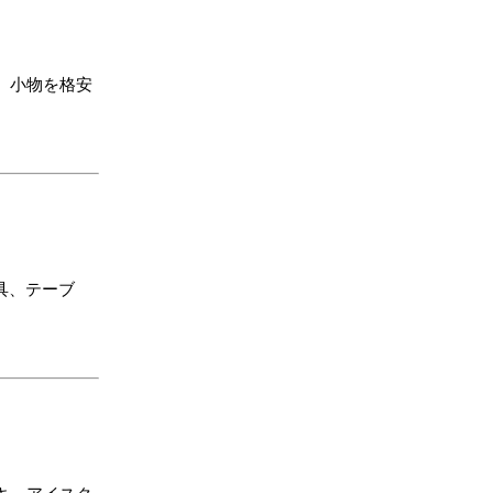
、小物を格安
具、テーブ