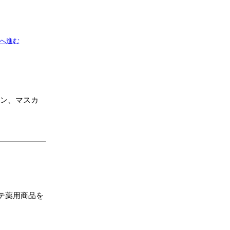
へ進む
ョン、マスカ
テ薬用商品を