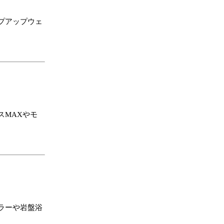
プアップウェ
スMAXやモ
ラーや岩盤浴